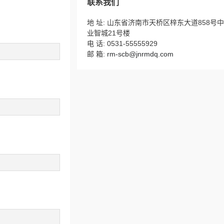
联系我们
地 址: 山东省济南市天桥区梓东大道858号
业智城21号楼
电 话: 0531-55555929
邮 箱:
rm-scb@jnrmdq.com