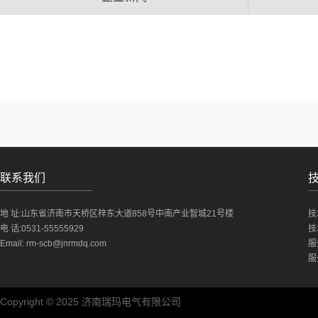
联系我们
地 址:山东省济南市天桥区梓东大道858号中南产业智城21号楼
技
电 话:0531-55555929
技
Email:
rm-scb@jnrmdq.com
服
服
Copyright © 2025 济南瑞玛电气有限公司